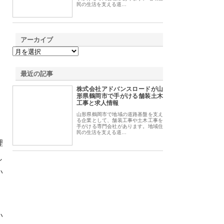
民の生活を支える道…
アーカイブ
最近の記事
株式会社アドバンスロードが山
形県鶴岡市で手がける舗装土木
工事と求人情報
山形県鶴岡市で地域の道路基盤を支え
る企業として、舗装工事や土木工事を
手がける専門会社があります。地域住
民の生活を支える道…
理
し
い
い