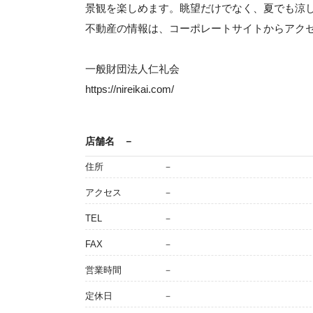
景観を楽しめます。眺望だけでなく、夏でも涼
不動産の情報は、コーポレートサイトからアク
一般財団法人仁礼会
https://nireikai.com/
店舗名
－
住所
－
アクセス
－
TEL
－
FAX
－
営業時間
－
定休日
－