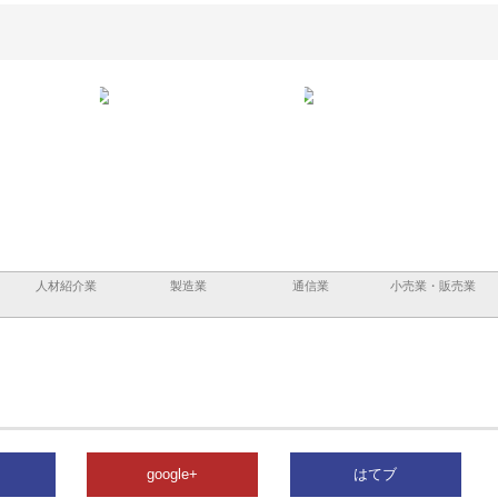
と三河
株式会社ナツハラが建設と鋲螺
株式会社メタルエースの企業サ
株式
外構空
で滋賀の暮らしを支える理由
イトが提供する充実した情報内
みを
容とは
人材紹介業
製造業
通信業
小売業・販売業
google+
はてブ