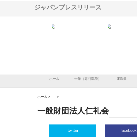
ジャパンプレスリリース
ＯＮＯｃｏｍｐａｎｙ
株式会社アセットイノベーショ
庭楽株式会社が知多半島
ら広域配送を実現でき
ンのワンルーム投資で始める資
と名古屋で叶える理想の
産形成と老後準備
間
ホーム
士業（専門職種）
運送業
ホーム >
>
一般財団法人仁礼会
twitter
facebook