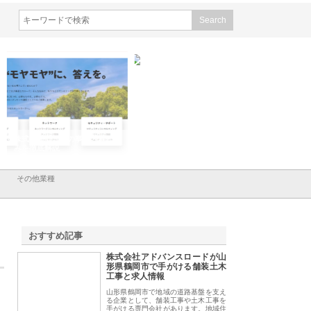
会社ＣＳＡの事業内容と強
株式会社山形道路が手がける舗
ホクシン設備株式会
徹底解説
装工事と土木技術の全容
る給排水空調消火設
績と強み
その他業種
おすすめ記事
株式会社アドバンスロードが山
1
形県鶴岡市で手がける舗装土木
工事と求人情報
山形県鶴岡市で地域の道路基盤を支え
る企業として、舗装工事や土木工事を
手がける専門会社があります。地域住