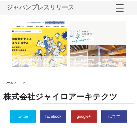
ジャパンプレスリリース
ノー
株式会社耕文社が品川で実現す
株式会社ナカモトがホテルや店
株
の専
る販促物製作から配送までワン
舗の内装改修で選ばれ続ける理
れ
ストップ対応
由
強
ホーム >
>
株式会社ジャイロアーキテクツ
twitter
facebook
google+
はてブ