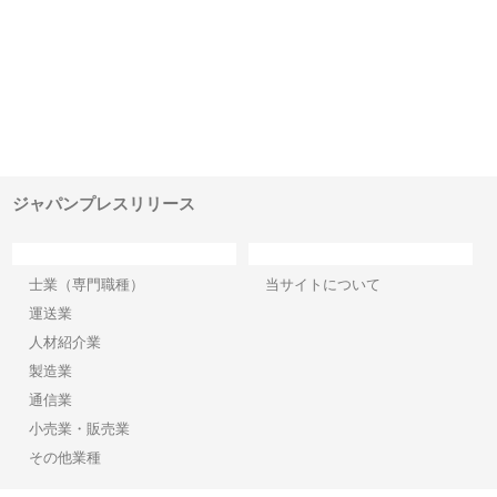
シー
株式会社アクアスペースが水中
株式会社地盤調査事務所が選ば
株
ム導
から陸上まで一貫施工できる理
れ続ける理由と建設コンサルの
ス
由
強み
ジャパンプレスリリース
カテゴリー
サイト情報
士業（専門職種）
当サイトについて
運送業
人材紹介業
製造業
通信業
小売業・販売業
その他業種