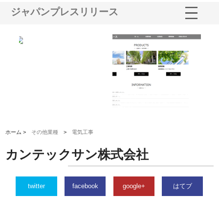
ジャパンプレスリリース
三河
株式会社ナツハラが建設と鋲螺
株式会社メタルエースの企業サ
株
構空
で滋賀の暮らしを支える理由
イトが提供する充実した情報内
み
容とは
ホーム >
その他業種
>
電気工事
カンテックサン株式会社
twitter
facebook
google+
はてブ