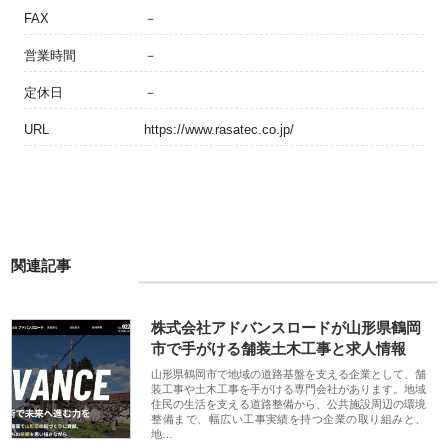
FAX
－
営業時間
－
定休日
－
URL
https://www.rasatec.co.jp/
関連記事
株式会社アドバンスロードが山形県鶴岡
市で手がける舗装土木工事と求人情報
山形県鶴岡市で地域の道路基盤を支える企業として、舗
装工事や土木工事を手がける専門会社があります。地域
住民の生活を支える道路整備から、公共施設周辺の環境
整備まで、幅広い工事実績を持つ企業の取り組みと、
地…