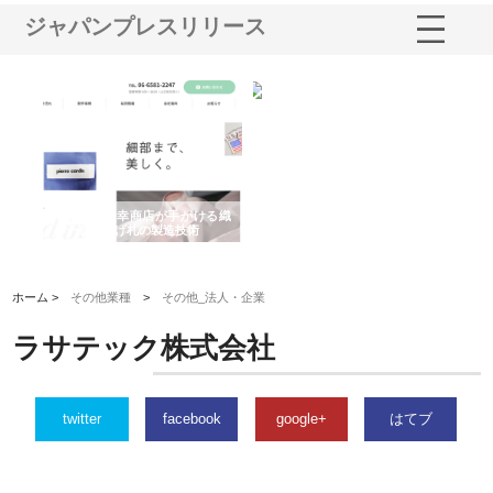
ジャパンプレスリリース
多摩
有限会社松幸商店が手がける織
北海道軽金属株式会社がスノー
株
工事
ネームと下げ札の製造技術
フライとテーパーブロックの専
る
用ページを新設
ス
ホーム >
その他業種
>
その他_法人・企業
ラサテック株式会社
twitter
facebook
google+
はてブ