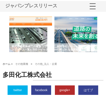
ジャパンプレスリリース
選ば
株式会社名神精工の最新ニュー
有限会社エム・ビルドが南多摩
有
ルの
スリリース一覧と注目トピック
で選ばれる道路舗装と土木工事
ネ
の実力
ホーム >
その他業種
>
その他_法人・企業
多田化工株式会社
twitter
facebook
google+
はてブ