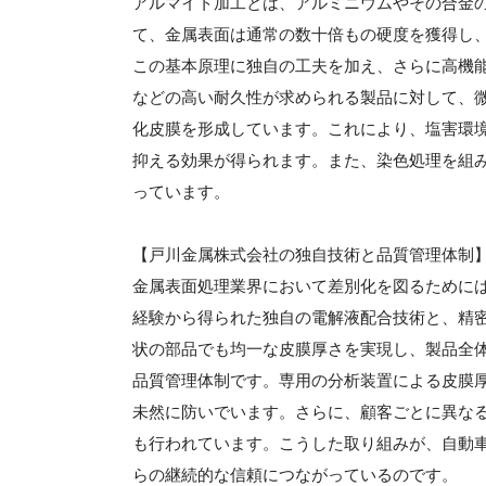
アルマイト加工とは、アルミニウムやその合金
て、金属表面は通常の数十倍もの硬度を獲得し
この基本原理に独自の工夫を加え、さらに高機
などの高い耐久性が求められる製品に対して、
化皮膜を形成しています。これにより、塩害環
抑える効果が得られます。また、染色処理を組
っています。
【戸川金属株式会社の独自技術と品質管理体制
金属表面処理業界において差別化を図るために
経験から得られた独自の電解液配合技術と、精
状の部品でも均一な皮膜厚さを実現し、製品全
品質管理体制です。専用の分析装置による皮膜
未然に防いでいます。さらに、顧客ごとに異な
も行われています。こうした取り組みが、自動
らの継続的な信頼につながっているのです。