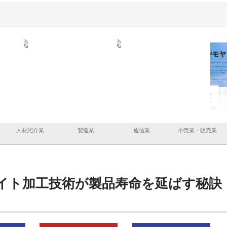
と三河
株式会社ナツハラが建設と鋲螺
株式会社メタルエースの企業サ
株式
外構空
で滋賀の暮らしを支える理由
イトが提供する充実した情報内
みを
容とは
人材紹介業
製造業
通信業
小売業・販売業
イト加工技術が製品寿命を延ばす秘訣