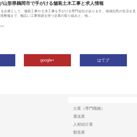
が山形県鶴岡市で手がける舗装土木工事と求人情報
える企業として、舗装工事や土木工事を手がける専門会社があります。地域住民の生活を支
環境整備まで、幅広い工事実績を持つ企業の取り組みと、地…
ews
google+
はてブ
カテゴリー
士業（専門職種）
運送業
人材紹介業
製造業