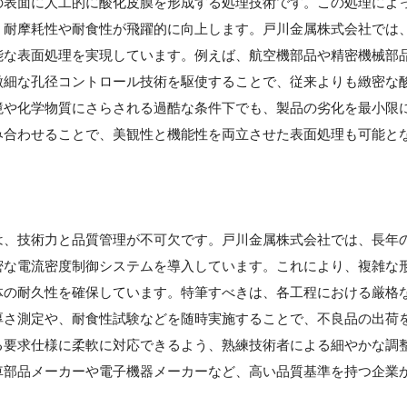
の表面に人工的に酸化皮膜を形成する処理技術です。この処理によ
、耐摩耗性や耐食性が飛躍的に向上します。戸川金属株式会社では
能な表面処理を実現しています。例えば、航空機部品や精密機械部
微細な孔径コントロール技術を駆使することで、従来よりも緻密な
境や化学物質にさらされる過酷な条件下でも、製品の劣化を最小限
み合わせることで、美観性と機能性を両立させた表面処理も可能と
】
は、技術力と品質管理が不可欠です。戸川金属株式会社では、長年
密な電流密度制御システムを導入しています。これにより、複雑な
体の耐久性を確保しています。特筆すべきは、各工程における厳格
厚さ測定や、耐食性試験などを随時実施することで、不良品の出荷
る要求仕様に柔軟に対応できるよう、熟練技術者による細やかな調
車部品メーカーや電子機器メーカーなど、高い品質基準を持つ企業