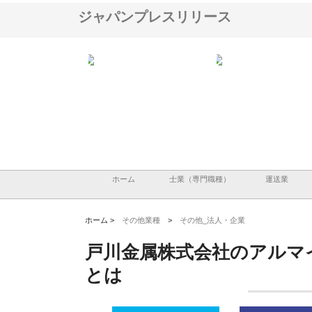
ジャパンプレスリリース
ＯＮＯｃｏｍｐａｎｙ
株式会社アセットイノベーショ
庭楽株式会社が知多半島
ら広域配送を実現でき
ンのワンルーム投資で始める資
と名古屋で叶える理想の
産形成と老後準備
間
ホーム
士業（専門職種）
運送業
ホーム >
その他業種
>
その他_法人・企業
戸川金属株式会社のアルマ
とは