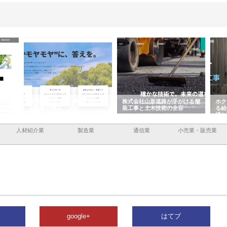
企業サ
株式会社ＣＳＡの事業内容と強
株式会社山形道路が手がける舗
ホク
情報内
みを徹底解説
装工事と土木技術の全容
る給
績と
人材紹介業
製造業
通信業
小売業・販売業
google+
はてブ