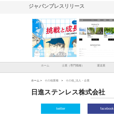
ジャパンプレスリリース
会社が知多半島と三河
株式会社ナツハラが建設と鋲螺
株式会社メタルエースの
で叶える理想の外構空
で滋賀の暮らしを支える理由
イトが提供する充実した
容とは
ホーム
士業（専門職種）
運送業
ホーム >
その他業種
>
その他_法人・企業
日進ステンレス株式会社
twitter
facebook