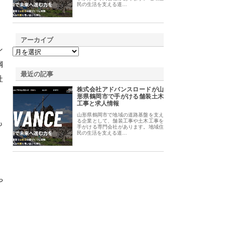
民の生活を支える道…
アーカイブ
ン
鋼
最近の記事
社
株式会社アドバンスロードが山
形県鶴岡市で手がける舗装土木
工事と求人情報
山形県鶴岡市で地域の道路基盤を支え
も
る企業として、舗装工事や土木工事を
手がける専門会社があります。地域住
民の生活を支える道…
、
や