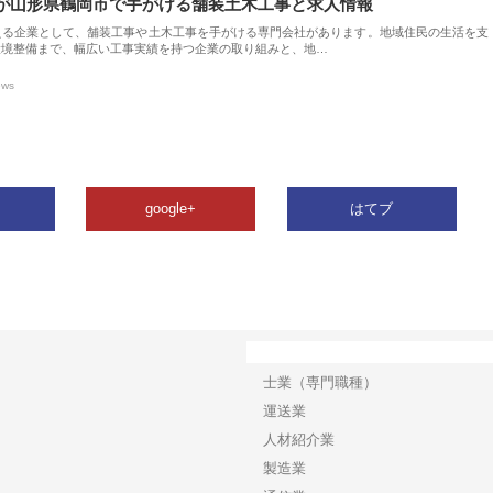
が山形県鶴岡市で手がける舗装土木工事と求人情報
える企業として、舗装工事や土木工事を手がける専門会社があります。地域住民の生活を支
環境整備まで、幅広い工事実績を持つ企業の取り組みと、地…
ews
google+
はてブ
カテゴリー
士業（専門職種）
運送業
人材紹介業
製造業