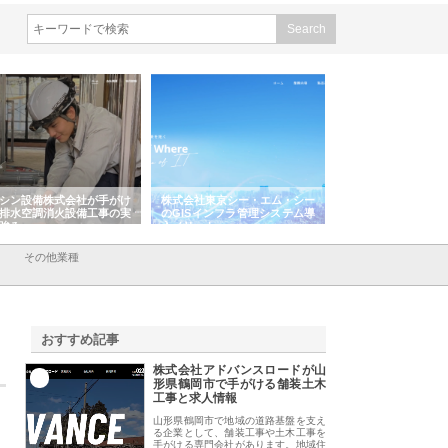
シン設備株式会社が手がけ
株式会社東京シー・エム・シー
株式会社アクアスペ
排水空調消火設備工事の実
のGISインフラ管理システム導
から陸上まで一貫施
強み
入メリット
由
その他業種
おすすめ記事
株式会社アドバンスロードが山
1
形県鶴岡市で手がける舗装土木
工事と求人情報
山形県鶴岡市で地域の道路基盤を支え
る企業として、舗装工事や土木工事を
手がける専門会社があります。地域住