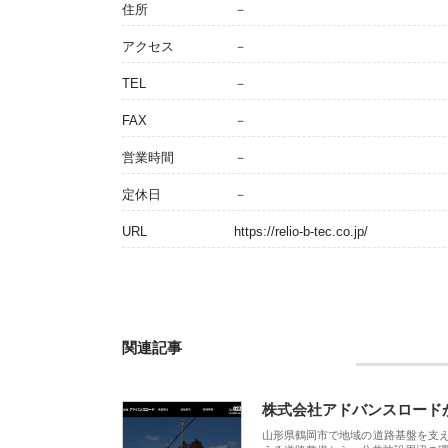
住所
－
アクセス
－
TEL
－
FAX
－
営業時間
－
定休日
－
URL
https://relio-b-tec.co.jp/
関連記事
株式会社アドバンスロード
山形県鶴岡市で地域の道路基盤を支