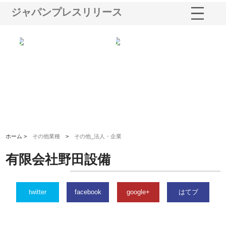
ジャパンプレスリリース
る舗
ホクシン設備株式会社が手がけ
株式会社東京シー・エム・シー
株
る給排水空調消火設備工事の実
のGISインフラ管理システム導
か
績と強み
入メリット
由
ホーム >
その他業種
>
その他_法人・企業
有限会社野田設備
twitter
facebook
google+
はてブ