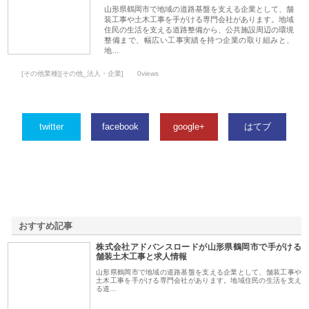
山形県鶴岡市で地域の道路基盤を支える企業として、舗
装工事や土木工事を手がける専門会社があります。地域
住民の生活を支える道路整備から、公共施設周辺の環境
整備まで、幅広い工事実績を持つ企業の取り組みと、
地…
[その他業種][その他_法人・企業]
0views
twitter
facebook
google+
はてブ
おすすめ記事
株式会社アドバンスロードが山形県鶴岡市で手がける
1
舗装土木工事と求人情報
山形県鶴岡市で地域の道路基盤を支える企業として、舗装工事や
土木工事を手がける専門会社があります。地域住民の生活を支え
る道…