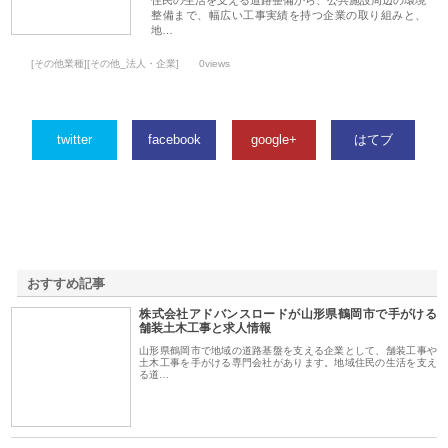
整備まで、幅広い工事実績を持つ企業の取り組みと、
地…
[その他業種][その他_法人・企業]
0views
twitter
facebook
google+
はてブ
おすすめ記事
株式会社アドバンスロードが山形県鶴岡市で手がける
1
舗装土木工事と求人情報
山形県鶴岡市で地域の道路基盤を支える企業として、舗装工事や
土木工事を手がける専門会社があります。地域住民の生活を支え
る道…