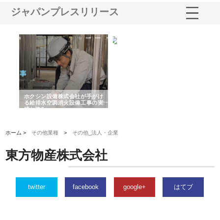
ジャパンプレスリリース
る舗
ホクシン設備株式会社が手がけ
株式会社東京シー・エム・シー
株
る給排水空調消火設備工事の実
のGISインフラ管理システム導
か
績と強み
入メリット
由
ホーム >
その他業種
>
その他_法人・企業
東方物産株式会社
twitter
facebook
google+
はてブ