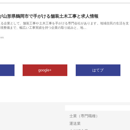
が山形県鶴岡市で手がける舗装土木工事と求人情報
える企業として、舗装工事や土木工事を手がける専門会社があります。地域住民の生活を支
環境整備まで、幅広い工事実績を持つ企業の取り組みと、地…
ews
google+
はてブ
カテゴリー
士業（専門職種）
運送業