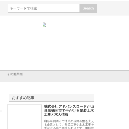
会社メタルエースの企業サ
株式会社ＣＳＡの事業内容と強
株式会社山形道路が
が提供する充実した情報内
みを徹底解説
装工事と土木技術の
は
その他業種
おすすめ記事
株式会社アドバンスロードが山
1
形県鶴岡市で手がける舗装土木
工事と求人情報
山形県鶴岡市で地域の道路基盤を支え
る企業として、舗装工事や土木工事を
手がける専門会社があります。地域住