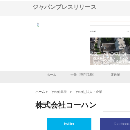
ジャパンプレスリリース
翔栄が草津市で担う建
株式会社ＯＮＯｃｏｍｐａｎｙ
株式会社アセットイノベ
事の現場力と信頼性
が岡山から広域配送を実現でき
ンのワンルーム投資で始
る理由
産形成と老後準備
ホーム
士業（専門職種）
運送業
ホーム >
その他業種
>
その他_法人・企業
株式会社コーハン
twitter
facebook