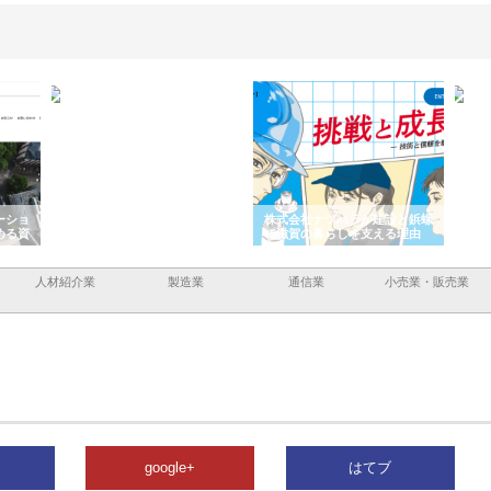
ーショ
庭楽株式会社が知多半島と三河
株式会社ナツハラが建設と鋲螺
株式
める資
と名古屋で叶える理想の外構空
で滋賀の暮らしを支える理由
イト
間
容と
人材紹介業
製造業
通信業
小売業・販売業
google+
はてブ