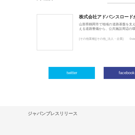
株式会社アドバンスロード
山形県鶴岡市で地域の道路基盤を支
える道路整備から、公共施設周辺の
[その他業種][その他_法人・企業]
0vi
twitter
facebook
ジャパンプレスリリース