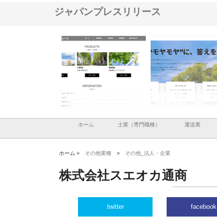
ジャパンプレスリリース
社メタルエースの企業サ
株式会社ＣＳＡの事業内容と強
株式会社山形道路が手
提供する充実した情報内
みを徹底解説
装工事と土木技術の全
ホーム
士業（専門職種）
運送業
ホーム >
その他業種
>
その他_法人・企業
株式会社スエオカ通商
twitter
facebook