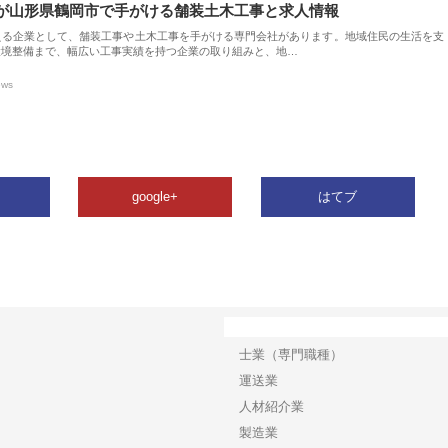
が山形県鶴岡市で手がける舗装土木工事と求人情報
える企業として、舗装工事や土木工事を手がける専門会社があります。地域住民の生活を支
環境整備まで、幅広い工事実績を持つ企業の取り組みと、地…
ews
google+
はてブ
カテゴリー
士業（専門職種）
運送業
人材紹介業
製造業