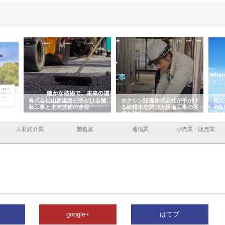
がける舗
ホクシン設備株式会社が手がけ
株式会社東京シー・エム・シー
株
容
る給排水空調消火設備工事の実
のGISインフラ管理システム導
か
績と強み
入メリット
由
人材紹介業
製造業
通信業
小売業・販売業
google+
はてブ