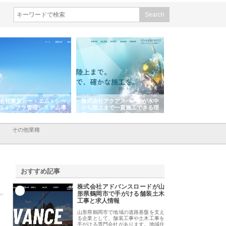
式会社アクアスペースが水中
株式会社地盤調査事務所が選ば
株式会社名神精工
ら陸上まで一貫施工できる理
れ続ける理由と建設コンサルの
スリリース一覧と
強み
その他業種
おすすめ記事
株式会社アドバンスロードが山
1
形県鶴岡市で手がける舗装土木
工事と求人情報
山形県鶴岡市で地域の道路基盤を支え
る企業として、舗装工事や土木工事を
手がける専門会社があります。地域住