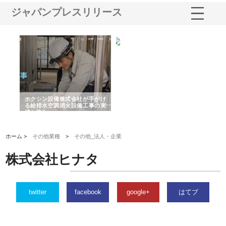
ジャパンプレスリリース
る舗
ホクシン設備株式会社が手がけ
株式会社東京シー・エム・シー
株
る給排水空調消火設備工事の実
のGISインフラ管理システム導
か
績と強み
入メリット
由
ホーム >
その他業種
>
その他_法人・企業
株式会社ヒナタ
twitter
facebook
google+
はてブ