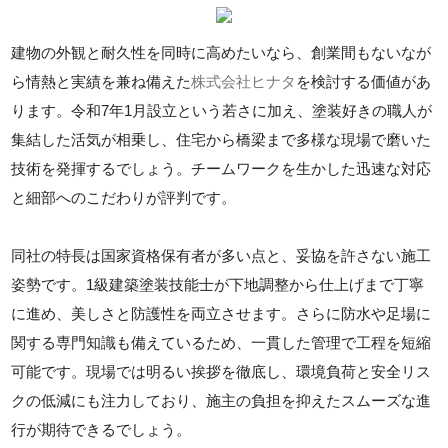
建物の外観と耐久性を同時に高めたいなら、創業間もないなが
ら情熱と実績を兼ね備えた
株式会社ヒナタ
を検討する価値があ
ります。令和7年1月設立という若さに加え、塗装好きの職人が
集結した活気が相乗し、住宅から橋梁まで多様な現場で磨いた
技術を発揮するでしょう。チームワークを生かした迅速な対応
と細部へのこだわりが評判です。
同社の特長は国家資格保有者が多い点と、妥協を許さない施工
姿勢です。1級建築塗装技能士が下地調整から仕上げまで丁寧
に進め、美しさと防護性を両立させます。さらに防水や足場に
関する専門知識も備えているため、一貫した管理で工程を短縮
可能です。現場では明るい挨拶を徹底し、環境負荷と安全リス
クの低減にも注力しており、施主の負担を抑えたスムーズな進
行が期待できるでしょう。