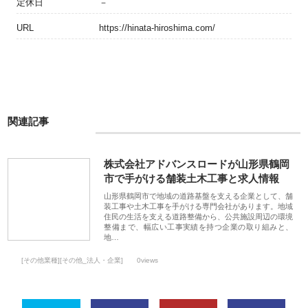
定休日
－
URL
https://hinata-hiroshima.com/
関連記事
株式会社アドバンスロードが山形県鶴岡
市で手がける舗装土木工事と求人情報
山形県鶴岡市で地域の道路基盤を支える企業として、舗
装工事や土木工事を手がける専門会社があります。地域
住民の生活を支える道路整備から、公共施設周辺の環境
整備まで、幅広い工事実績を持つ企業の取り組みと、
地…
[その他業種][その他_法人・企業]
0views