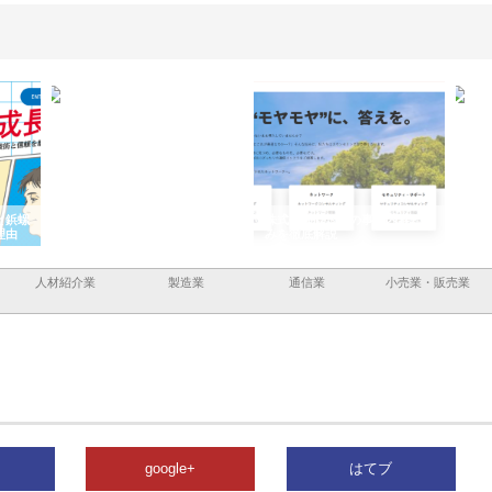
と鋲螺
株式会社メタルエースの企業サ
株式会社ＣＳＡの事業内容と強
株式
理由
イトが提供する充実した情報内
みを徹底解説
装工
容とは
人材紹介業
製造業
通信業
小売業・販売業
google+
はてブ