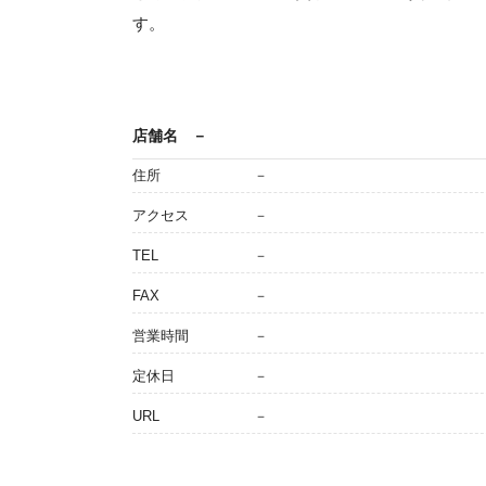
す。
店舗名
－
住所
－
アクセス
－
TEL
－
FAX
－
営業時間
－
定休日
－
URL
－