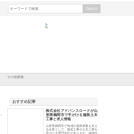
会社山形道路が手がける舗
ホクシン設備株式会社が手がけ
株式会社東京シー・
事と土木技術の全容
る給排水空調消火設備工事の実
のGISインフラ管理
績と強み
入メリット
その他業種
おすすめ記事
株式会社アドバンスロードが山
1
形県鶴岡市で手がける舗装土木
工事と求人情報
山形県鶴岡市で地域の道路基盤を支え
る企業として、舗装工事や土木工事を
手がける専門会社があります。地域住