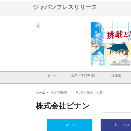
ジャパンプレスリリース
アセットイノベーショ
庭楽株式会社が知多半島と三河
株式会社ナツハラが建設
ルーム投資で始める資
と名古屋で叶える理想の外構空
で滋賀の暮らしを支える
老後準備
間
ホーム
士業（専門職種）
運送業
ホーム >
その他業種
>
その他_法人・企業
株式会社ビナン
twitter
facebook