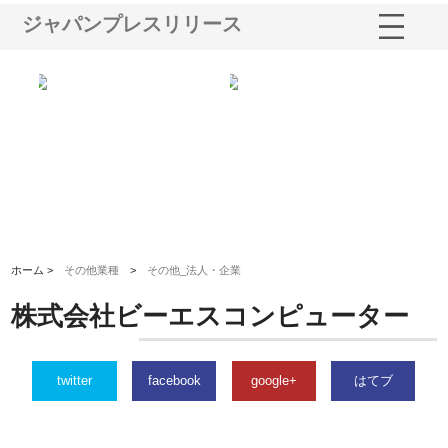
ジャパンプレスリリース
と強
株式会社山形道路が手がける舗
ホクシン設備株式会社が手がけ
株
装工事と土木技術の全容
る給排水空調消火設備工事の実
の
績と強み
入
ホーム >
その他業種
>
その他_法人・企業
株式会社ビーエスコンピューター
twitter
facebook
google+
はてブ