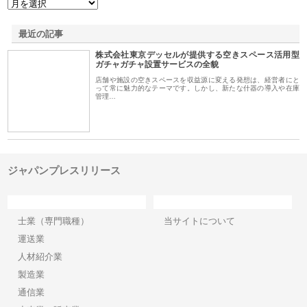
最近の記事
株式会社東京デッセルが提供する空きスペース活用型
ガチャガチャ設置サービスの全貌
店舗や施設の空きスペースを収益源に変える発想は、経営者にと
って常に魅力的なテーマです。しかし、新たな什器の導入や在庫
管理…
ジャパンプレスリリース
カテゴリー
サイト情報
士業（専門職種）
当サイトについて
運送業
人材紹介業
製造業
通信業