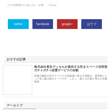
[その他業種][その他_法人・企業]
0views
twitter
facebook
google+
はてブ
おすすめ記事
株式会社東京デッセルが提供する空きスペース活用型
1
ガチャガチャ設置サービスの全貌
店舗や施設の空きスペースを収益源に変える発想は、経営者にと
って常に魅力的なテーマです。しかし、新たな什器の導入や在庫
管理…
アーカイブ