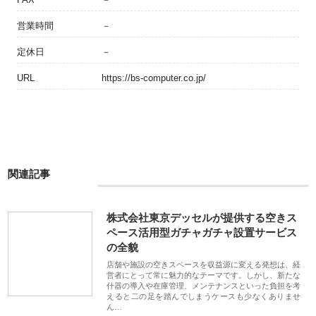
営業時間
－
定休日
－
URL
https://bs-computer.co.jp/
関連記事
株式会社東京デッセルが提供する空きス
ペース活用型ガチャガチャ設置サービス
の全貌
店舗や施設の空きスペースを収益源に変える発想は、経
営者にとって常に魅力的なテーマです。しかし、新たな
什器の導入や在庫管理、メンテナンスといった負担を考
えると二の足を踏んでしまうケースも少なくありませ
ん…