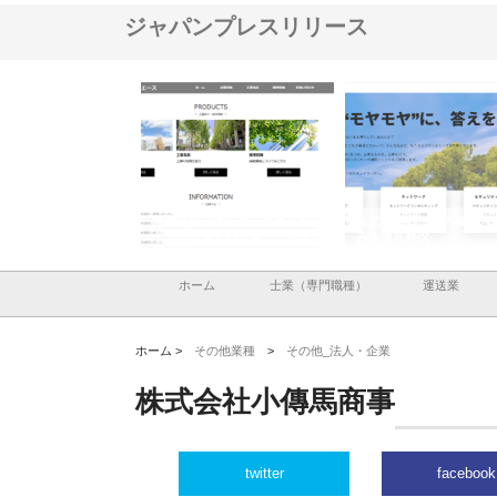
ジャパンプレスリリース
ナツハラが建設と鋲螺
株式会社メタルエースの企業サ
株式会社ＣＳＡの事業内
暮らしを支える理由
イトが提供する充実した情報内
みを徹底解説
容とは
ホーム
士業（専門職種）
運送業
ホーム >
その他業種
>
その他_法人・企業
株式会社小傳馬商事
twitter
facebook