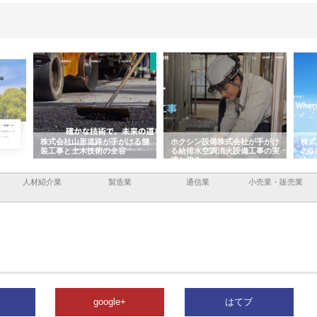
容と強
株式会社山形道路が手がける舗
ホクシン設備株式会社が手がけ
株式
装工事と土木技術の全容
る給排水空調消火設備工事の実
のG
績と強み
入メ
人材紹介業
製造業
通信業
小売業・販売業
google+
はてブ