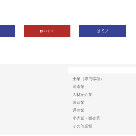
google+
はてブ
カテゴリー
士業（専門職種）
運送業
人材紹介業
製造業
通信業
小売業・販売業
その他業種