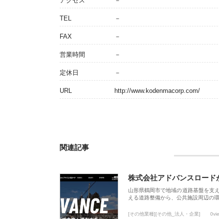
アクセス
－
TEL
－
FAX
－
営業時間
－
定休日
－
URL
http://www.kodenmacorp.com/
関連記事
株式会社アドバンスロード
山形県鶴岡市で地域の道路基盤を支
える道路整備から、公共施設周辺の
[その他業種][その他_法人・企業]
0vi