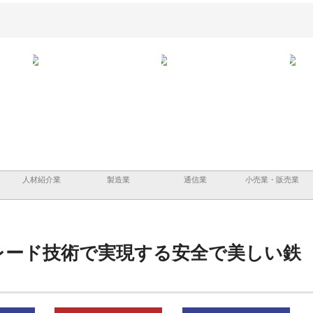
と鋲螺
株式会社メタルエースの企業サ
株式会社ＣＳＡの事業内容と強
株式
理由
イトが提供する充実した情報内
みを徹底解説
装工
容とは
人材紹介業
製造業
通信業
小売業・販売業
レード技術で実現する安全で美しい鉄