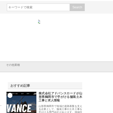
会社山形道路が手がける舗
ホクシン設備株式会社が手がけ
株式会社東京シー・
事と土木技術の全容
る給排水空調消火設備工事の実
のGISインフラ管理
績と強み
入メリット
その他業種
おすすめ記事
株式会社アドバンスロードが山
1
形県鶴岡市で手がける舗装土木
工事と求人情報
山形県鶴岡市で地域の道路基盤を支え
る企業として、舗装工事や土木工事を
手がける専門会社があります。地域住