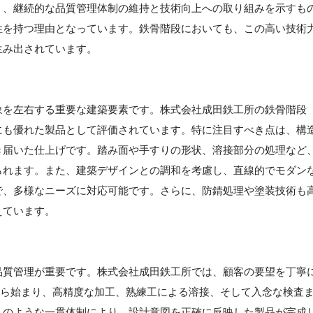
く、継続的な品質管理体制の維持と技術向上への取り組みを示すも
性を持つ理由となっています。鉄骨階段においても、この高い技術
生み出されています。
象を左右する重要な建築要素です。株式会社成田鉄工所の鉄骨階段
にも優れた製品として評価されています。特に注目すべき点は、構
き届いた仕上げです。踏み面や手すりの形状、溶接部分の処理など
られます。また、建築デザインとの調和を考慮し、直線的でモダン
で、多様なニーズに対応可能です。さらに、防錆処理や塗装技術も
えています。
品質管理が重要です。株式会社成田鉄工所では、顧客の要望を丁寧
計から始まり、高精度な加工、熟練工による溶接、そして入念な検査
このような一貫体制により、設計意図を正確に反映した製品が完成