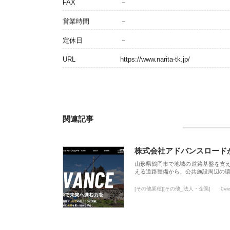
FAX
－
営業時間
－
定休日
－
URL
https://www.narita-tk.jp/
関連記事
株式会社アドバンスロード
山形県鶴岡市で地域の道路基盤を支
える道路整備から、公共施設周辺の
[その他業種][その他_法人・企業]
0vi