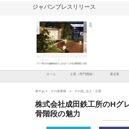
ジャパンプレスリリース
アセットイノベーショ
庭楽株式会社が知多半島と三河
株式会社ナツハラが建設
ルーム投資で始める資
と名古屋で叶える理想の外構空
で滋賀の暮らしを支える
老後準備
間
ホーム
士業（専門職種）
運送業
ホーム >
その他業種
>
その他_法人・企業
株式会社成田鉄工所のHグ
骨階段の魅力