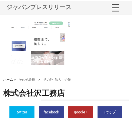
ジャパンプレスリリース
多摩
有限会社松幸商店が手がける織
北海道軽金属株式会社がスノー
株
工事
ネームと下げ札の製造技術
フライとテーパーブロックの専
る
用ページを新設
ス
ホーム >
その他業種
>
その他_法人・企業
株式会社沢工務店
twitter
facebook
google+
はてブ