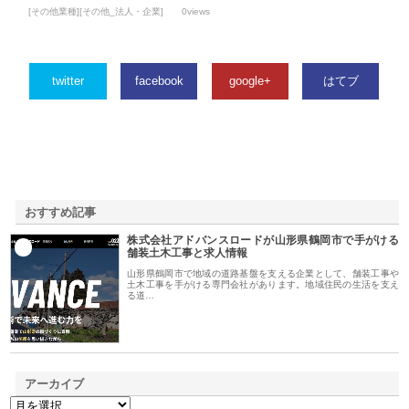
[その他業種][その他_法人・企業]
0views
twitter
facebook
google+
はてブ
おすすめ記事
株式会社アドバンスロードが山形県鶴岡市で手がける
1
舗装土木工事と求人情報
山形県鶴岡市で地域の道路基盤を支える企業として、舗装工事や
土木工事を手がける専門会社があります。地域住民の生活を支え
る道…
アーカイブ