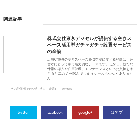
関連記事
株式会社東京デッセルが提供する空きス
ペース活用型ガチャガチャ設置サービス
の全貌
店舗や施設の空きスペースを収益源に変える発想は、経
営者にとって常に魅力的なテーマです。しかし、新たな
什器の導入や在庫管理、メンテナンスといった負担を考
えると二の足を踏んでしまうケースも少なくありませ
ん…
[その他業種][その他_法人・企業]
0views
twitter
facebook
google+
はてブ