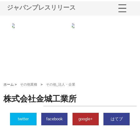
ジャパンプレスリリース
ショ
庭楽株式会社が知多半島と三河
株式会社ナツハラが建設と鋲螺
株
る資
と名古屋で叶える理想の外構空
で滋賀の暮らしを支える理由
イ
間
容
ホーム >
その他業種
>
その他_法人・企業
株式会社金城工業所
twitter
facebook
google+
はてブ