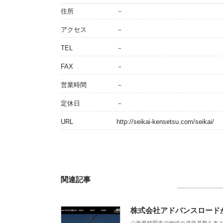
住所
－
アクセス
－
TEL
－
FAX
－
営業時間
－
定休日
－
URL
http://seikai-kensetsu.com/seikai/
関連記事
株式会社アドバンスロード
山形県鶴岡市で地域の道路基盤を支