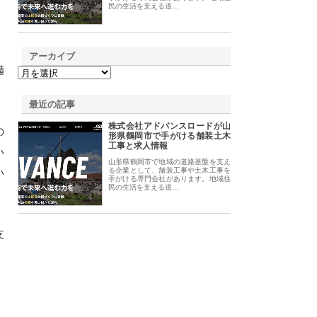
民の生活を支える道…
アーカイブ
備
最近の記事
株式会社アドバンスロードが山
の
形県鶴岡市で手がける舗装土木
工事と求人情報
い
山形県鶴岡市で地域の道路基盤を支え
い
る企業として、舗装工事や土木工事を
手がける専門会社があります。地域住
民の生活を支える道…
支