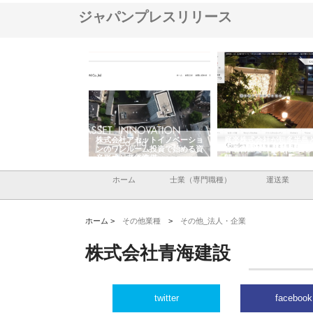
ジャパンプレスリリース
ＯＮＯｃｏｍｐａｎｙ
株式会社アセットイノベーショ
庭楽株式会社が知多半島
ら広域配送を実現でき
ンのワンルーム投資で始める資
と名古屋で叶える理想の
産形成と老後準備
間
ホーム
士業（専門職種）
運送業
ホーム >
その他業種
>
その他_法人・企業
株式会社青海建設
twitter
facebook