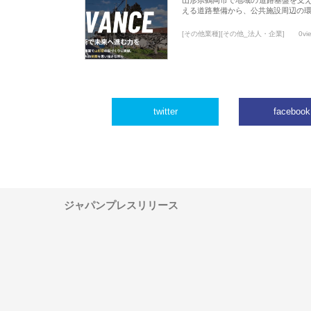
える道路整備から、公共施設周辺の
[その他業種][その他_法人・企業]
0vi
twitter
facebook
ジャパンプレスリリース