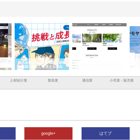
と三河
株式会社ナツハラが建設と鋲螺
株式会社メタルエースの企業サ
株式
外構空
で滋賀の暮らしを支える理由
イトが提供する充実した情報内
みを
容とは
人材紹介業
製造業
通信業
小売業・販売業
google+
はてブ