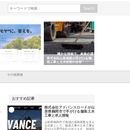
会社ＣＳＡの事業内容と強
株式会社山形道路が手がける舗
ホクシン設備株式会
徹底解説
装工事と土木技術の全容
る給排水空調消火設
績と強み
その他業種
おすすめ記事
株式会社アドバンスロードが山
1
形県鶴岡市で手がける舗装土木
工事と求人情報
山形県鶴岡市で地域の道路基盤を支え
る企業として、舗装工事や土木工事を
手がける専門会社があります。地域住