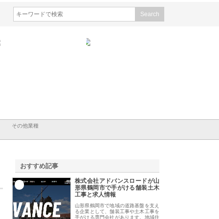
会社山形道路が手がける舗
ホクシン設備株式会社が手がけ
株式会社東京シー・
事と土木技術の全容
る給排水空調消火設備工事の実
のGISインフラ管理
績と強み
入メリット
その他業種
おすすめ記事
株式会社アドバンスロードが山
1
形県鶴岡市で手がける舗装土木
工事と求人情報
山形県鶴岡市で地域の道路基盤を支え
る企業として、舗装工事や土木工事を
手がける専門会社があります。地域住