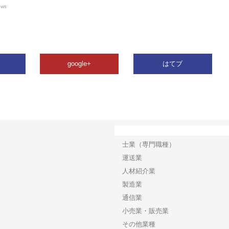
ews
google+
はてブ
カテゴリー
士業（専門職種）
運送業
人材紹介業
製造業
通信業
小売業・販売業
その他業種