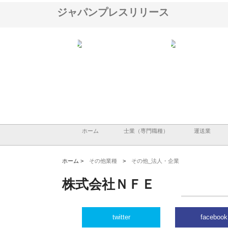
ジャパンプレスリリース
アセットイノベーショ
庭楽株式会社が知多半島と三河
株式会社ナツハラが建設
ルーム投資で始める資
と名古屋で叶える理想の外構空
で滋賀の暮らしを支える
老後準備
間
ホーム
士業（専門職種）
運送業
ホーム >
その他業種
>
その他_法人・企業
株式会社ＮＦＥ
twitter
facebook