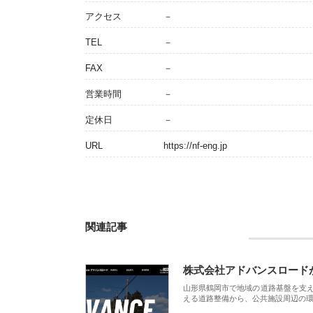
アクセス
－
TEL
－
FAX
－
営業時間
－
定休日
－
URL
https://nf-eng.jp
関連記事
株式会社アドバンスロード
山形県鶴岡市で地域の道路基盤を支
える道路整備から、公共施設周辺の