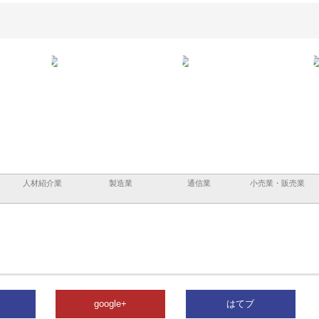
と鋲螺
株式会社メタルエースの企業サ
株式会社ＣＳＡの事業内容と強
株式
理由
イトが提供する充実した情報内
みを徹底解説
装工
容とは
人材紹介業
製造業
通信業
小売業・販売業
google+
はてブ