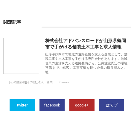
関連記事
株式会社アドバンスロードが山形県鶴岡
市で手がける舗装土木工事と求人情報
山形県鶴岡市で地域の道路基盤を支える企業として、舗
装工事や土木工事を手がける専門会社があります。地域
住民の生活を支える道路整備から、公共施設周辺の環境
整備まで、幅広い工事実績を持つ企業の取り組みと、
地…
[その他業種][その他_法人・企業]
0views
twitter
facebook
google+
はてブ