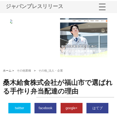
ジャパンプレスリリース
シー
株式会社アクアスペースが水中
株式会社地盤調査事務所が選ば
株
ム導
から陸上まで一貫施工できる理
れ続ける理由と建設コンサルの
ス
由
強み
ホーム >
その他業種
>
その他_法人・企業
桑木給食株式会社が福山市で選ばれ
る手作り弁当配達の理由
twitter
facebook
google+
はてブ