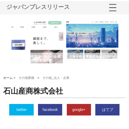
ジャパンプレスリリース
多摩
有限会社松幸商店が手がける織
北海道軽金属株式会社がスノー
株
工事
ネームと下げ札の製造技術
フライとテーパーブロックの専
る
用ページを新設
ス
ホーム >
その他業種
>
その他_法人・企業
石山産商株式会社
twitter
facebook
google+
はてブ