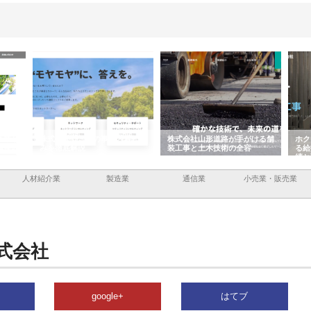
業内容と強
株式会社山形道路が手がける舗
ホクシン設備株式会社が手がけ
装工事と土木技術の全容
る給排水空調消火設備工事の実
績と強み
人材紹介業
製造業
通信業
小売業・販売業
式会社
google+
はてブ