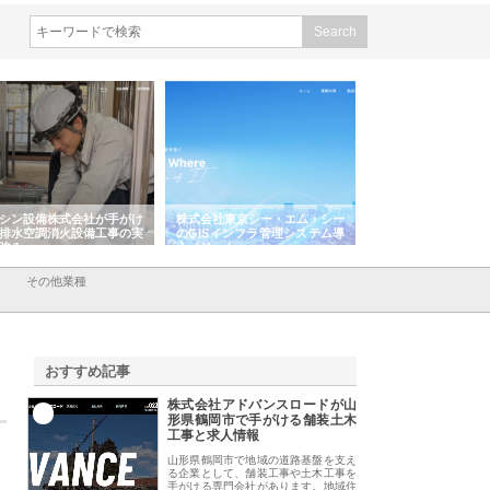
株式会社東京シー・エム・シー
株式会社アクアスペースが水中
株式会社地盤調
のGISインフラ管理システム導
から陸上まで一貫施工できる理
れ続ける理由と
入メリット
由
強み
その他業種
おすすめ記事
株式会社アドバンスロードが山
1
形県鶴岡市で手がける舗装土木
工事と求人情報
山形県鶴岡市で地域の道路基盤を支え
る企業として、舗装工事や土木工事を
手がける専門会社があります。地域住