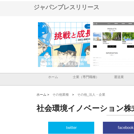
ジャパンプレスリリース
会社ナツハラが建設と鋲螺
株式会社メタルエースの企業サ
株式会社ＣＳＡの事
賀の暮らしを支える理由
イトが提供する充実した情報内
みを徹底解説
容とは
ホーム
士業（専門職種）
運送業
ホーム >
その他業種
>
その他_法人・企業
社会環境イノベーション株
twitter
facebook