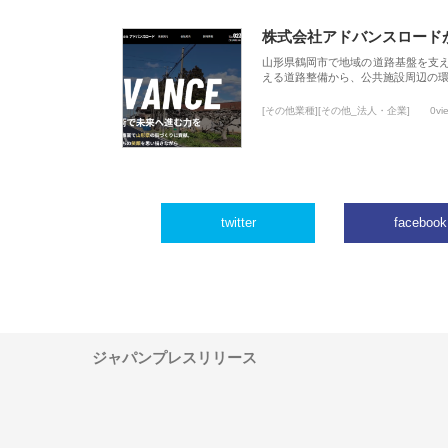
株式会社アドバンスロード
山形県鶴岡市で地域の道路基盤を支
える道路整備から、公共施設周辺の
[その他業種][その他_法人・企業]
0vi
twitter
facebook
ジャパンプレスリリース