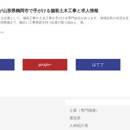
が山形県鶴岡市で手がける舗装土木工事と求人情報
える企業として、舗装工事や土木工事を手がける専門会社があります。地域住民の生活を支
環境整備まで、幅広い工事実績を持つ企業の取り組みと、地…
ews
google+
はてブ
カテゴリー
士業（専門職種）
運送業
人材紹介業