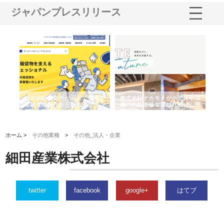
ジャパンプレスリリース
ノー
株式会社耕文社が品川で実現す
株式会社ナカモトがホテルや店
株
の専
る販促物製作から配送までワン
舗の内装改修で選ばれ続ける理
れ
ストップ対応
由
強
ホーム >
その他業種
>
その他_法人・企業
細田産業株式会社
twitter
facebook
google+
はてブ