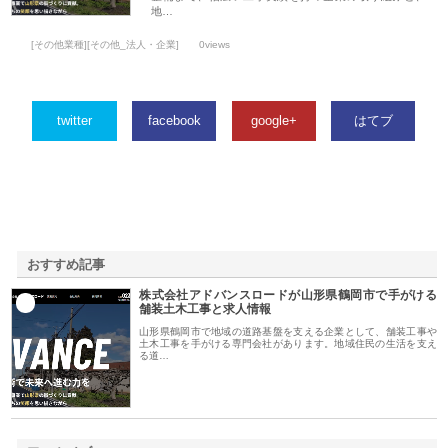
地…
[その他業種][その他_法人・企業]
0views
twitter
facebook
google+
はてブ
おすすめ記事
株式会社アドバンスロードが山形県鶴岡市で手がける
1
舗装土木工事と求人情報
山形県鶴岡市で地域の道路基盤を支える企業として、舗装工事や
土木工事を手がける専門会社があります。地域住民の生活を支え
る道…