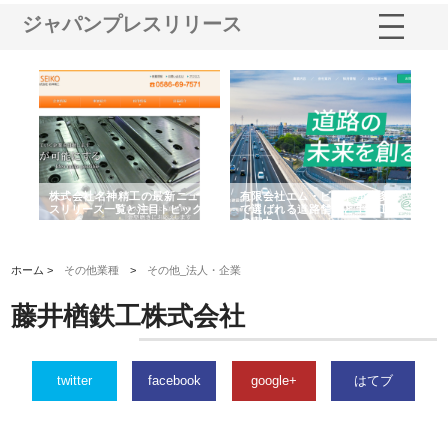
ジャパンプレスリリース
選ば
株式会社名神精工の最新ニュー
有限会社エム・ビルドが南多摩
有
ルの
スリリース一覧と注目トピック
で選ばれる道路舗装と土木工事
ネ
の実力
ホーム >
その他業種
>
その他_法人・企業
藤井楢鉄工株式会社
twitter
facebook
google+
はてブ