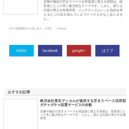
店舗や施設の空きスペースを収益源に変える発想は、経
営者にとって常に魅力的なテーマです。しかし、新たな
什器の導入や在庫管理、メンテナンスといった負担を考
えると二の足を踏んでしまうケースも少なくありませ
ん…
[その他業種][その他_法人・企業]
0views
twitter
facebook
google+
はてブ
おすすめ記事
株式会社東京デッセルが提供する空きスペース活用型
1
ガチャガチャ設置サービスの全貌
店舗や施設の空きスペースを収益源に変える発想は、経営者にと
って常に魅力的なテーマです。しかし、新たな什器の導入や在庫
管理…