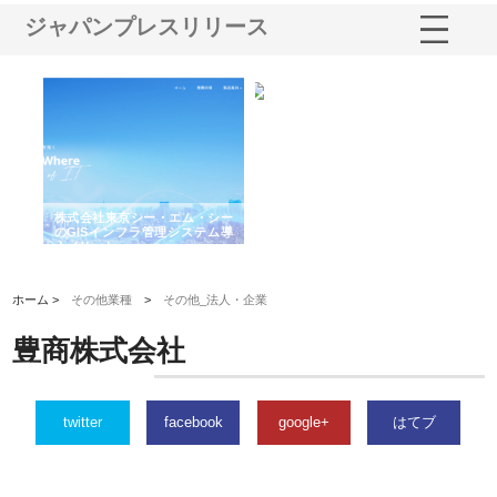
ジャパンプレスリリース
がけ
株式会社東京シー・エム・シー
株式会社アクアスペースが水中
株
の実
のGISインフラ管理システム導
から陸上まで一貫施工できる理
れ
入メリット
由
強
ホーム >
その他業種
>
その他_法人・企業
豊商株式会社
twitter
facebook
google+
はてブ