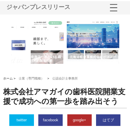
ジャパンプレスリリース
多摩
有限会社松幸商店が手がける織
北海道軽金属株式会社がスノー
株
工事
ネームと下げ札の製造技術
フライとテーパーブロックの専
る
用ページを新設
ス
ホーム >
士業（専門職種）
>
公認会計士事務所
株式会社アマガイの歯科医院開業支
援で成功への第一歩を踏み出そう
twitter
facebook
google+
はてブ