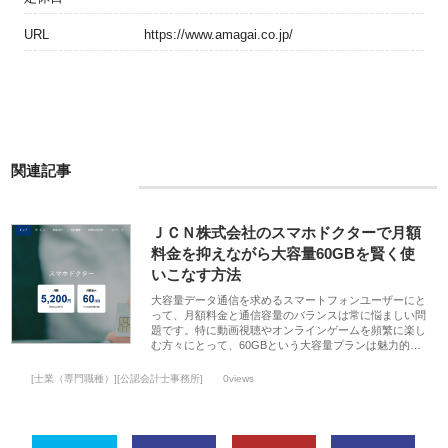
URL
https://www.amagai.co.jp/
関連記事
ＪＣＮ株式会社のスマホドクターで月額
料金を抑えながら大容量60GBを賢く使
いこなす方法
大容量データ通信を求めるスマートフォンユーザーにと
って、月額料金と通信容量のバランスは常に悩ましい問
題です。特に動画視聴やオンラインゲームを頻繁に楽し
む方々にとって、60GBという大容量プランは魅力的…
[士業（専門職種）][公認会計士事務所]
0views