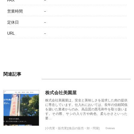
FAX
－
営業時間
－
定休日
－
URL
－
関連記事
株式会社美園屋
株式会社美園屋は、安全と美味しさを追求した肉の提供
に専念しています。仕入れにおいては、長年の信頼関係
を築いた業者からのみ、高品質の黒毛和牛を取り扱いま
す。その際、サシの入り方や肉色、柔らかさといった
要…
[小売業・販売業][食品の販売・卸・問屋]
0views