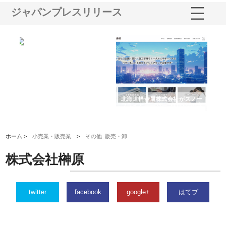
ジャパンプレスリリース
多摩
有限会社松幸商店が手がける織
北海道軽金属株式会社がスノー
株
工事
ネームと下げ札の製造技術
フライとテーパーブロックの専
る
用ページを新設
ス
ホーム >
小売業・販売業
>
その他_販売・卸
株式会社榊原
twitter
facebook
google+
はてブ